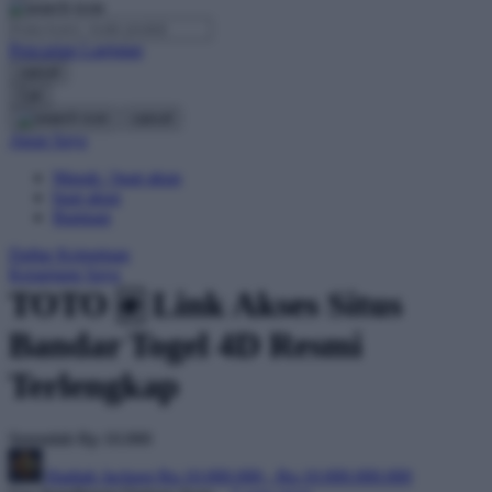
O
Pencarian Lanjutan
Oh Ma Grain
cancel
Okiedog
Cari
cancel
P
Akun Saya
Masuk / buat akun
Peachy
buat akun
Phil & Ted's
Bantuan
Philips Avent
Daftar Keinginan
Keranjang Saya
Pigeon
TOTO 🀅 Link Akses Situs
Playgro
Bandar Togel 4D Resmi
Poled Global
Terlengkap
Ponycycle
Serendah
Rp 10.000
Puma
Hadiah Jackpot
Rp.10.000.000
-
Rp.10.000.000.000
Pureats