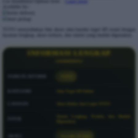
Use Installment Options from
.
Laarn more
Available for :
Q
home delivery
store pickup
QV Baby
TOTO menyediakan link akses situs bandar togel 4D resmi dengan
R
layanan lengkap, akses terbaru, dan sistem yang mudah digunakan.
Real Shades
INFORMASI LENGKAP
Red Castle
Ribbon Madness
NAMA PLATFORM
TOTO
S
Sebamed
KATEGORI
Situs Togel 4D Online
Silver Cross
LAYANAN
Akses Daftar dan Login TOTO
Simply Idea
Sistem Lengkap, Praktis, dan Mudah
FITUR
Digunakan
Skip Hop
Spectra
AKSES
Tersedia 24 Jam