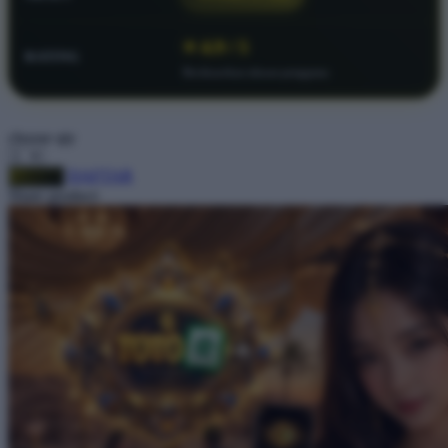
Squishmallows
⭐ 4.9 / 5
Starbooks
RATING
Berdasarkan ulasan pengguna
Stick-O
Stokke
choose qty
Sudocrem
DAFTAR
LOGIN
Sumimo
Share product:
Sunnylife
Sun-Staches
Swimava
T
Tommee Tippee
Trunki
Tutti Bambini