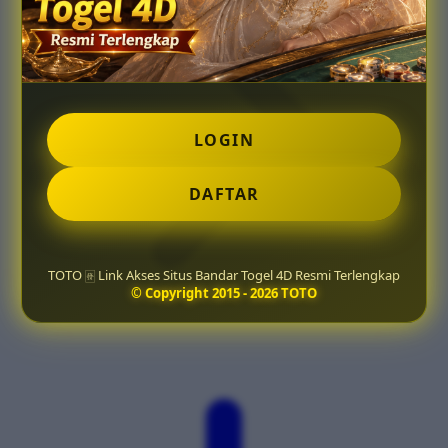
LOGIN
DAFTAR
TOTO 🀅 Link Akses Situs Bandar Togel 4D Resmi Terlengkap
© Copyright 2015 - 2026 TOTO