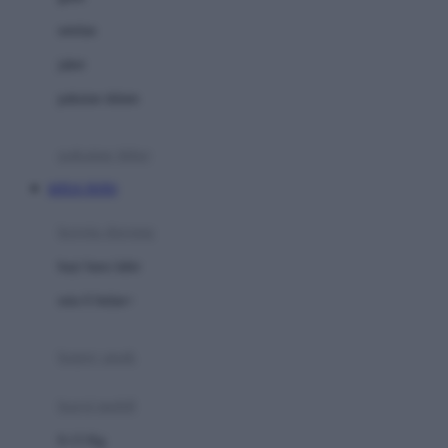
Dae Organics
setelan
Docare
jaket
Doona
pakaian dalam
Down To Earth
Drew
pakaian tidur
Dr. Brown's
SITUS TOTO
E
kereta dorong
ELC
bayi baru lahir
Ergobaby
usia 6 bulan+
Expert Care
koper anak
Ezyroller
kursi mobil
F
0-13 Kg